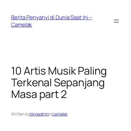
Skip
to
Berita Penyanyi di Dunia Saat Ini –
content
Camelak
10 Artis Musik Paling
Terkenal Sepanjang
Masa part 2
Written by
blogadmin
in
camelak