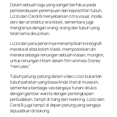
Dalam sebuah lagu yang sangat berfokus pada
pemberdayaan perempuan dan kepositifan tubuh,
Lizzo dan Cardi B menyebarkan citra visual, mode,
seni dan arsitektur era klasik, sementara juga
mengisinya dengan orang-orang dan tubuh yang
telah lama dikucilkan.
Lizzo dan para penarinya menampilkan koreografi
mereka di atas kolom klasik, memposisikan diri
mereka sebagai renungan sebuah kiasan, mungkin,
untuk renungan Hitam dalam film animasi Disney
“Hercules.”
Tubuh patung-patung dalam video Lizzo bukanlah
tubuh pahatan yang biasa Anda lihat di museum,
sementara berbagai vas bergaya Yunani dilukis
dengan gambar wanita dengan perlengkapan
perbudakan, tampil di tiang dan twerking. Lizzo dan
Cardi B juga tampil di depan patung yang sengaja
dipusatkan di bokong.