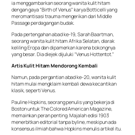
ia menggambarkan seorang wanita kulit hitam
dengan gaya “Birth of Venus” karya Botticelli yang
meromantisasi trauma mengerikan dari Middle
Passage perdagangan budak.
Pada pertengahan abad ke-19, Sarah Baartman,
seorang wanita kulit hitam Afrika Selatan, diarak
keliling Eropa dan dipamerkan karena bokongnya
yang besar. Dia diejek dijuluki “Venus Hottentot.”
Artis Kulit Hitam Mendorong Kembali
Namun, pada pergantian abad ke-20, wanita kulit
hitam mulai mengklaim kembali dewa kecantikan
klasik, seperti Venus.
Pauline Hopkins, seorang penulis yang bekerja di
Boston untuk The Colored American Magazine,
memainkan peran penting. Majalah edisi 1903
menerbitkan editorial tanpa byline, meskipun ada
konsensus ilmiah bahwa Hopkins menulis artikel itu.