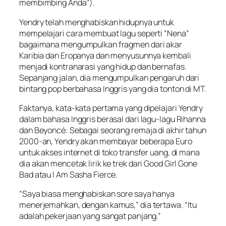
membimbing Anda”).
Yendry telah menghabiskan hidupnya untuk
mempelajari cara membuat lagu seperti “Nena”
bagaimana mengumpulkan fragmen dari akar
Karibia dan Eropanya dan menyusunnya kembali
menjadi kontranarasi yang hidup dan bernafas.
Sepanjang jalan, dia mengumpulkan pengaruh dari
bintang pop berbahasa Inggris yang dia tonton di MT.
Faktanya, kata-kata pertama yang dipelajari Yendry
dalam bahasa Inggris berasal dari lagu-lagu Rihanna
dan Beyoncé: Sebagai seorang remaja di akhir tahun
2000-an, Yendry akan membayar beberapa Euro
untuk akses internet di toko transfer uang, di mana
dia akan mencetak lirik ke trek dari Good Girl Gone
Bad atau I Am Sasha Fierce.
“Saya biasa menghabiskan sore saya hanya
menerjemahkan, dengan kamus,” dia tertawa. “Itu
adalah pekerjaan yang sangat panjang.”