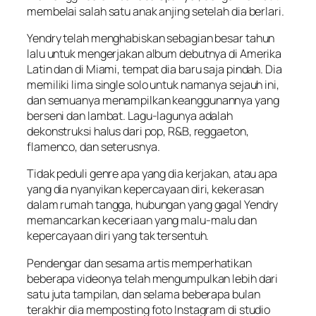
membelai salah satu anak anjing setelah dia berlari.
Yendry telah menghabiskan sebagian besar tahun
lalu untuk mengerjakan album debutnya di Amerika
Latin dan di Miami, tempat dia baru saja pindah. Dia
memiliki lima single solo untuk namanya sejauh ini,
dan semuanya menampilkan keanggunannya yang
berseni dan lambat. Lagu-lagunya adalah
dekonstruksi halus dari pop, R&B, reggaeton,
flamenco, dan seterusnya.
Tidak peduli genre apa yang dia kerjakan, atau apa
yang dia nyanyikan kepercayaan diri, kekerasan
dalam rumah tangga, hubungan yang gagal Yendry
memancarkan keceriaan yang malu-malu dan
kepercayaan diri yang tak tersentuh.
Pendengar dan sesama artis memperhatikan
beberapa videonya telah mengumpulkan lebih dari
satu juta tampilan, dan selama beberapa bulan
terakhir dia memposting foto Instagram di studio