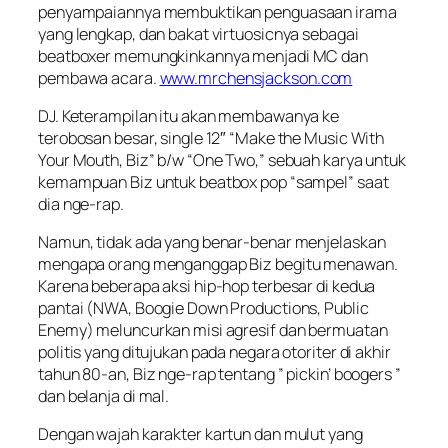
penyampaiannya membuktikan penguasaan irama
yang lengkap, dan bakat virtuosicnya sebagai
beatboxer memungkinkannya menjadi MC dan
pembawa acara.
www.mrchensjackson.com
DJ. Keterampilan itu akan membawanya ke
terobosan besar, single 12″ “Make the Music With
Your Mouth, Biz” b/w “One Two,” sebuah karya untuk
kemampuan Biz untuk beatbox pop “sampel” saat
dia nge-rap.
Namun, tidak ada yang benar-benar menjelaskan
mengapa orang menganggap Biz begitu menawan.
Karena beberapa aksi hip-hop terbesar di kedua
pantai (NWA, Boogie Down Productions, Public
Enemy) meluncurkan misi agresif dan bermuatan
politis yang ditujukan pada negara otoriter di akhir
tahun 80-an, Biz nge-rap tentang ” pickin’ boogers ”
dan belanja di mal.
Dengan wajah karakter kartun dan mulut yang