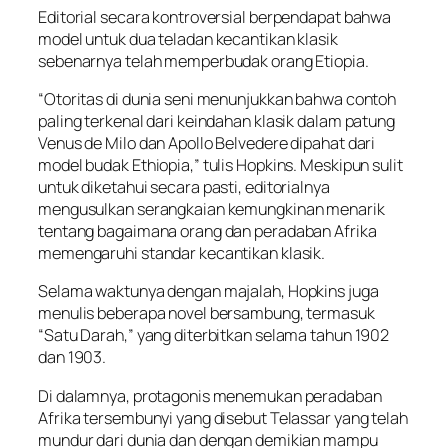
Editorial secara kontroversial berpendapat bahwa
model untuk dua teladan kecantikan klasik
sebenarnya telah memperbudak orang Etiopia.
“Otoritas di dunia seni menunjukkan bahwa contoh
paling terkenal dari keindahan klasik dalam patung
Venus de Milo dan Apollo Belvedere dipahat dari
model budak Ethiopia,” tulis Hopkins. Meskipun sulit
untuk diketahui secara pasti, editorialnya
mengusulkan serangkaian kemungkinan menarik
tentang bagaimana orang dan peradaban Afrika
memengaruhi standar kecantikan klasik.
Selama waktunya dengan majalah, Hopkins juga
menulis beberapa novel bersambung, termasuk
“Satu Darah,” yang diterbitkan selama tahun 1902
dan 1903.
Di dalamnya, protagonis menemukan peradaban
Afrika tersembunyi yang disebut Telassar yang telah
mundur dari dunia dan dengan demikian mampu