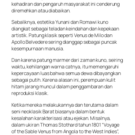
kehadiran dan pengaruh masyarakat ini cenderung
diremehkan atau diabaikan.
Sebaliknya, estetika Yunani dan Romawi kuno
diangkat sebagai teladan keindahan dan kepekaan
artistik. Patung klasik seperti Venus de Milo dan
Apollo Belvedere sering dianggap sebagai puncak
kesempurnaan manusia.
Dan karena patung marmer dari zaman kuno, seiring
waktu, kehilangan warna catnya, itu memengaruhi
kepercayaan luas bahwa semua dewa dibayangkan
sebagai putih. Karena alasan ini, perempuan kulit
hitam jarang muncul dalam penggambaran dan
reproduksi klasik.
Ketika mereka melakukannya dan terutama dalam
seni neoklasik Barat biasanya dalam bentuk
kesalahan karakterisasi atau ejekan. Misalnya,
dalam ukiran Thomas Stothard tahun 1801 “Voyage
of the Sable Venus from Angola to the West Indies”,