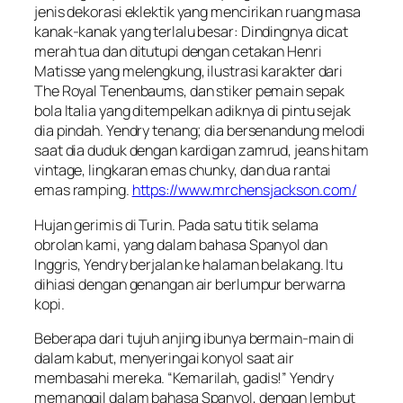
jenis dekorasi eklektik yang mencirikan ruang masa
kanak-kanak yang terlalu besar: Dindingnya dicat
merah tua dan ditutupi dengan cetakan Henri
Matisse yang melengkung, ilustrasi karakter dari
The Royal Tenenbaums, dan stiker pemain sepak
bola Italia yang ditempelkan adiknya di pintu sejak
dia pindah. Yendry tenang; dia bersenandung melodi
saat dia duduk dengan kardigan zamrud, jeans hitam
vintage, lingkaran emas chunky, dan dua rantai
emas ramping.
https://www.mrchensjackson.com/
Hujan gerimis di Turin. Pada satu titik selama
obrolan kami, yang dalam bahasa Spanyol dan
Inggris, Yendry berjalan ke halaman belakang. Itu
dihiasi dengan genangan air berlumpur berwarna
kopi.
Beberapa dari tujuh anjing ibunya bermain-main di
dalam kabut, menyeringai konyol saat air
membasahi mereka. “Kemarilah, gadis!” Yendry
memanggil dalam bahasa Spanyol, dengan lembut