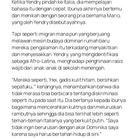
Ketika Yendry pindah ke Italia, dia mempelajari
bahasa itu dengan cepat. Ibunya akhirnya bertemu
dan menikah dengan seorang pria bernama Mario,
yang oleh Yendry disebut ayahnya.
Tapi seperti imigran mana pun yang berjuang
melawan mesin budaya dominan rumah baru
mereka, pengalaman itu terkadang menyakitkan
dan menyesakkan. Yendry, yang mengidentifikasi
sebagai Afro-Latina, menghadapi penghinaan rasis
wajib dari anak-anak di sekolah menengah.
“Mereka seperti, ‘Hei, gadis kulit hitam, bersihkan
sepatuku,’” kenangnya, menambahkan bahwa dia
tidak merasa bisa berbicara tentang diskriminasi
seperti itu pada saat itu. Dia bertanya kepada ibunya
bagaimana mencerahkan kulitnya dan meluruskan
rambutnya sehingga dia bisa terlihat lebih seperti
teman-teman Italianya yang berkulit putih. “Saya
tidak ingin berurusan dengan akar Dominika saya
karena saya harus bertahan hidup di sini.”