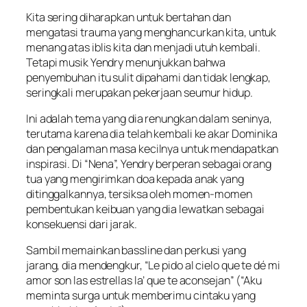
Kita sering diharapkan untuk bertahan dan
mengatasi trauma yang menghancurkan kita, untuk
menang atas iblis kita dan menjadi utuh kembali.
Tetapi musik Yendry menunjukkan bahwa
penyembuhan itu sulit dipahami dan tidak lengkap,
seringkali merupakan pekerjaan seumur hidup.
Ini adalah tema yang dia renungkan dalam seninya,
terutama karena dia telah kembali ke akar Dominika
dan pengalaman masa kecilnya untuk mendapatkan
inspirasi. Di “Nena”, Yendry berperan sebagai orang
tua yang mengirimkan doa kepada anak yang
ditinggalkannya, tersiksa oleh momen-momen
pembentukan keibuan yang dia lewatkan sebagai
konsekuensi dari jarak.
Sambil memainkan bassline dan perkusi yang
jarang, dia mendengkur, “Le pido al cielo que te dé mi
amor son las estrellas la’ que te aconsejan” (“Aku
meminta surga untuk memberimu cintaku yang