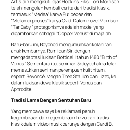
Artis lain mengikuti jejak Hopkins. Fiksi Toni Morrison
telah mengolah kembali cerita dari tradisi klasik,
termasuk “Medea” karya Euripedes dan
“Metamorphoses” karya Ovid. Dalam novel Morrison
“Tar Baby,” protagonisnya adalah model yang
digambarkan sebagai “Copper Venus” di majalah.
Baru-baru ini, Beyoncé mengumumkan kelahiran
anak kembarnya, Rumi dan Sir, dengan
mengadaptasi lukisan Botticelli tahun 1480 “Birth of
Venus.” Sementara itu, seniman 3rdeyechakra telah
memasukkan seniman perempuan kulit hitam,
seperti Beyoncé, Megan Thee Stallion dan Lizzo, ke
dalam lukisan dewa klasik seperti Venus dan
Aphrodite.
Tradisi Lama Dengan Sentuhan Baru
Yang membawa saya ke reklamasi penuh
kegembiraan dan kegembiraan Lizzo dari tradisi
klasik dalam video musik barunya dengan Cardi B.