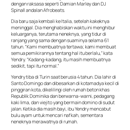
dengan raksasa seperti Damian Marley dan DJ
Spinall andalan Afrobeats.
Dia baru saja kembali ke Italia, setelah kakeknya
meninggal. Dia menghabiskan waktu ini menghibur
keluarganya, terutama neneknya, yang tidur di
ranjang yang sama dengan suaminya selama 61
tahun. “Kami membuatnya tertawa; kami membuat
semua pemikirannya tentang hal itu berlalu,” kata
Yendry. “Kadang-kadang, itu masih membuatnya
sedikit, tapi itu normal.”
Yendry tiba di Turin saat berusia 4 tahun. Dia lahir di
Santo Domingo dan dibesarkan di kotamadya kecil di
pinggiran kota, dikelilingi oleh rumah beton khas
Republik Dominika dan berwarna-warni, pedagang
kaki lima, dan viejito yang bermain domino di sudut
jalan. Ketika dia masih bayi, ibu Yendry mencabut
bulu ayam untuk mencari nafkah, sementara
neneknya merawatnya di rumah.