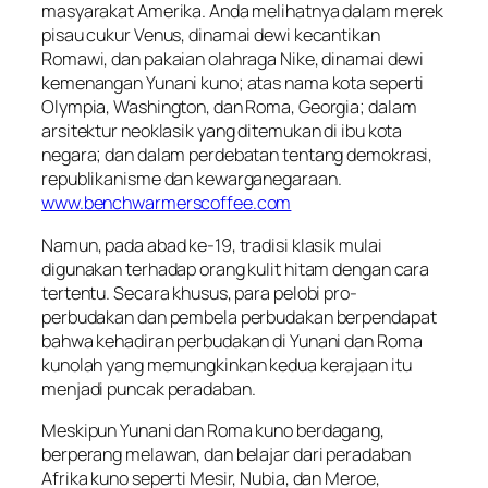
masyarakat Amerika. Anda melihatnya dalam merek
pisau cukur Venus, dinamai dewi kecantikan
Romawi, dan pakaian olahraga Nike, dinamai dewi
kemenangan Yunani kuno; atas nama kota seperti
Olympia, Washington, dan Roma, Georgia; dalam
arsitektur neoklasik yang ditemukan di ibu kota
negara; dan dalam perdebatan tentang demokrasi,
republikanisme dan kewarganegaraan.
www.benchwarmerscoffee.com
Namun, pada abad ke-19, tradisi klasik mulai
digunakan terhadap orang kulit hitam dengan cara
tertentu. Secara khusus, para pelobi pro-
perbudakan dan pembela perbudakan berpendapat
bahwa kehadiran perbudakan di Yunani dan Roma
kunolah yang memungkinkan kedua kerajaan itu
menjadi puncak peradaban.
Meskipun Yunani dan Roma kuno berdagang,
berperang melawan, dan belajar dari peradaban
Afrika kuno seperti Mesir, Nubia, dan Meroe,