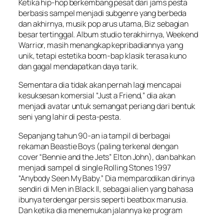
Ketika hip-hop berkembang pesat dari jams pesta
berbasis sampel menjadi subgenre yang berbeda
dan akhirnya, musik pop arus utama, Biz sebagian
besar tertinggal. Album studio terakhirnya, Weekend
Warrior, masih menangkap kepribadiannya yang
unik, tetapi estetika boom-bap klasik terasa kuno
dan gagal mendapatkan daya tarik.
Sementara dia tidak akan pernah lagi mencapai
kesuksesan komersial “Just a Friend,” dia akan
menjadi avatar untuk semangat periang dari bentuk
seni yang lahir di pesta-pesta.
Sepanjang tahun 90-an ia tampil di berbagai
rekaman Beastie Boys (paling terkenal dengan
cover “Bennie and the Jets” Elton John), dan bahkan
menjadi sampel di single Rolling Stones 1997
“Anybody Seen My Baby.” Dia memparodikan dirinya
sendiri di Men in Black II, sebagai alien yang bahasa
ibunya terdengar persis seperti beatbox manusia.
Dan ketika dia menemukan jalannya ke program