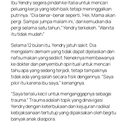
Ibu Yendry segera pindah ke Italia untuk mencari
peluang kerja yang lebih baik tetapi meninggalkan
putrinya. “Dia benar-benar seperti, ‘Hei, Mama akan
pergi. Sampai jumpa malam ini,’ dan kemudian dia
pergi selama satu tahun,” Yendry terkekeh. “Wanita
itu tidak mudah.”
Selama 12 bulan itu, Yendry jatuh sakit. Dia
mengalami demam yang tidak dapat dijelaskan dan
nafsu makan yang sedikit. Neneknya membawanya
ke dokter dan penyembuh spiritual untuk mencari
tahu apa yang sedang terjadi, tetapi tampaknya
tidak ada yang salah secara fisik dengannya. “Saya
pikir itu karena ibu saya,” kenangnya.
“Saya terlalu kecil untuk menganggapnya sebagai
trauma.” Trauma adalah topik yang dinavigasi
Yendry dengan keterbukaan dan kejujuran radikal
kebijaksanaan tertutup yang dipaksakan oleh begitu
banyak anak diaspora.