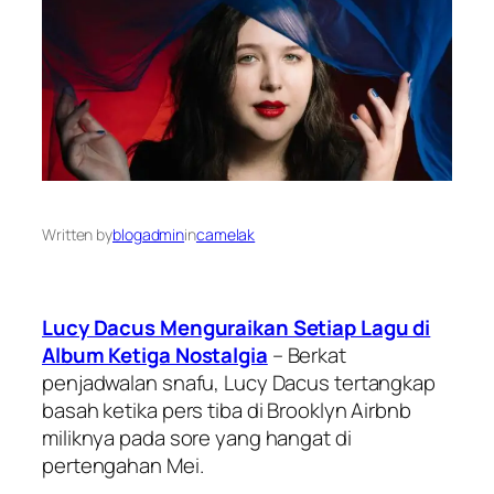
Written by
blogadmin
in
camelak
Lucy Dacus Menguraikan Setiap Lagu di
Album Ketiga Nostalgia
– Berkat
penjadwalan snafu, Lucy Dacus tertangkap
basah ketika pers tiba di Brooklyn Airbnb
miliknya pada sore yang hangat di
pertengahan Mei.