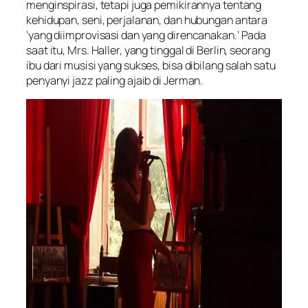
menginspirasi, tetapi juga pemikirannya tentang
kehidupan, seni, perjalanan, dan hubungan antara
‘yang diimprovisasi dan yang direncanakan.’ Pada
saat itu, Mrs. Haller, yang tinggal di Berlin, seorang
ibu dari musisi yang sukses, bisa dibilang salah satu
penyanyi jazz paling ajaib di Jerman.