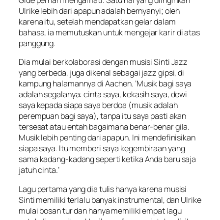
Gide pernah mengamati. Satu hal yang diinginkan
Ulrike lebih dari apapun adalah bernyanyi; oleh
karena itu, setelah mendapatkan gelar dalam
bahasa, ia memutuskan untuk mengejar karir di atas
panggung.
Dia mulai berkolaborasi dengan musisi Sinti Jazz
yang berbeda, juga dikenal sebagai jazz gipsi, di
kampung halamannya di Aachen. ‘Musik bagi saya
adalah segalanya: cinta saya, kekasih saya, dewi
saya kepada siapa saya berdoa (musik adalah
perempuan bagi saya), tanpa itu saya pasti akan
tersesat atau entah bagaimana benar-benar gila.
Musik lebih penting dari apapun. Ini mendefinisikan
siapa saya. Itu memberi saya kegembiraan yang
sama kadang-kadang seperti ketika Anda baru saja
jatuh cinta.’
Lagu pertama yang dia tulis hanya karena musisi
Sinti memiliki terlalu banyak instrumental, dan Ulrike
mulai bosan tur dan hanya memiliki empat lagu