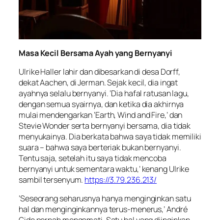
Masa Kecil Bersama Ayah yang Bernyanyi
Ulrike Haller lahir dan dibesarkan di desa Dorff,
dekat Aachen, di Jerman. Sejak kecil, dia ingat
ayahnya selalu bernyanyi. ‘Dia hafal ratusan lagu,
dengan semua syairnya, dan ketika dia akhirnya
mulai mendengarkan ‘Earth, Wind and Fire,’ dan
Stevie Wonder serta bernyanyi bersama, dia tidak
menyukainya. Dia berkata bahwa saya tidak memiliki
suara – bahwa saya berteriak bukan bernyanyi.
Tentu saja, setelah itu saya tidak mencoba
bernyanyi untuk sementara waktu,’ kenang Ulrike
sambil tersenyum.
https://3.79.236.213/
‘Seseorang seharusnya hanya menginginkan satu
hal dan menginginkannya terus-menerus,’ André