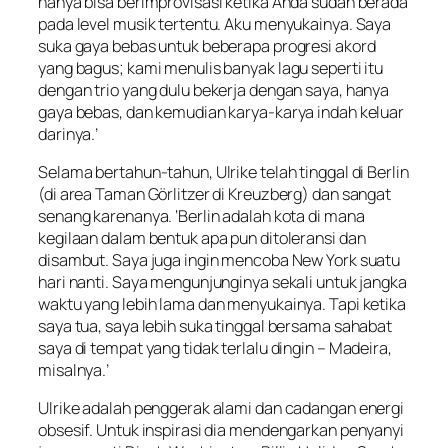
hanya bisa berimprovisasi ketika Anda sudah berada
pada level musik tertentu. Aku menyukainya. Saya
suka gaya bebas untuk beberapa progresi akord
yang bagus; kami menulis banyak lagu seperti itu
dengan trio yang dulu bekerja dengan saya, hanya
gaya bebas, dan kemudian karya-karya indah keluar
darinya.’
Selama bertahun-tahun, Ulrike telah tinggal di Berlin
(di area Taman Görlitzer di Kreuzberg) dan sangat
senang karenanya. ‘Berlin adalah kota di mana
kegilaan dalam bentuk apa pun ditoleransi dan
disambut. Saya juga ingin mencoba New York suatu
hari nanti. Saya mengunjunginya sekali untuk jangka
waktu yang lebih lama dan menyukainya. Tapi ketika
saya tua, saya lebih suka tinggal bersama sahabat
saya di tempat yang tidak terlalu dingin – Madeira,
misalnya.’
Ulrike adalah penggerak alami dan cadangan energi
obsesif. Untuk inspirasi dia mendengarkan penyanyi