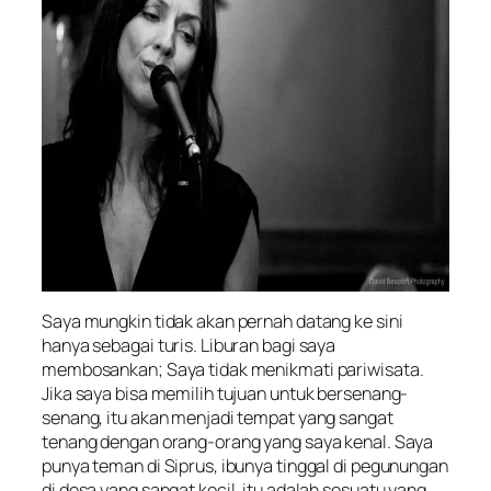
Saya mungkin tidak akan pernah datang ke sini
hanya sebagai turis. Liburan bagi saya
membosankan; Saya tidak menikmati pariwisata.
Jika saya bisa memilih tujuan untuk bersenang-
senang, itu akan menjadi tempat yang sangat
tenang dengan orang-orang yang saya kenal. Saya
punya teman di Siprus, ibunya tinggal di pegunungan
di desa yang sangat kecil, itu adalah sesuatu yang