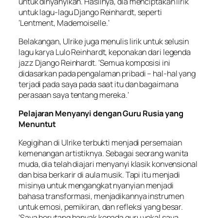
untuk dinyanyikan. Hasilnya, dia menciptakan lirik
untuk lagu-lagu Django Reinhardt, seperti
‘Lentment, Mademoiselle.’
Belakangan, Ulrike juga menulis lirik untuk selusin
lagu karya Lulo Reinhardt, keponakan dari legenda
jazz Django Reinhardt. ‘Semua komposisi ini
didasarkan pada pengalaman pribadi – hal-hal yang
terjadi pada saya pada saat itu dan bagaimana
perasaan saya tentang mereka.’
Pelajaran Menyanyi dengan Guru Rusia yang
Menuntut
Kegigihan di Ulrike terbukti menjadi persemaian
kemenangan artistiknya. Sebagai seorang wanita
muda, dia telah diajari menyanyi klasik konvensional
dan bisa berkarir di aula musik. Tapi itu menjadi
misinya untuk mengangkat nyanyian menjadi
bahasa transformasi, menjadikannya instrumen
untuk emosi, pemikiran, dan refleksi yang besar.
‘Saya berutang banyak kepada guru vokal saya